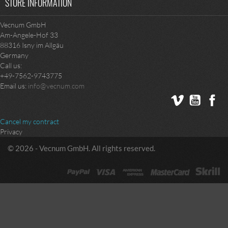
STORE INFORMATION
Vecnum GmbH
Am-Angele-Hof 33
88316 Isny im Allgäu
Germany
Call us:
+49-7562-9743775
Email us:
info@vecnum.com
Vimeo
YouTub
Fa
Cancel my contract
Privacy
© 2026 - Vecnum GmbH. All rights reserved.