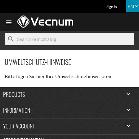
Sign in

search
UMWELTSCHUTZ-HINWEISE
Bitte fügen Sie hier Ihre Umweltschutzhinweise ein.
PRODUCTS

INFORMATION

YOUR ACCOUNT
