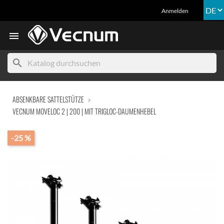
Anmelden

search
ABSENKBARE SATTELSTÜTZE
VECNUM MOVELOC 2 | 200 | MIT TRIGLOC-DAUMENHEBEL
-25 %