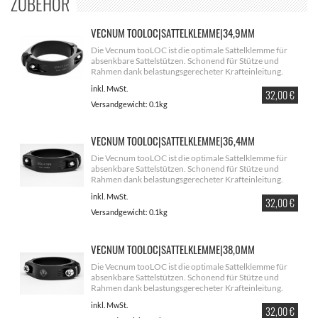
ZUBEHÖR
VECNUM TOOLOC|SATTELKLEMME|34,9MM
Die Vecnum tooLOC ist die optimale Sattelklemme für
absenkbare Sattelstützen. Schonend für Stütze und
Rahmen dank belastungsgerecheter Krafteinleitung.
inkl. MwSt.
Preis
32,00 €
Zusammen mit einer Vecnum Sattelstütze zum
attraktiven Setpreis
.
Versandgewicht: 0.1kg
VECNUM TOOLOC|SATTELKLEMME|36,4MM
Die Vecnum tooLOC ist die optimale Sattelklemme für
absenkbare Sattelstützen. Schonend für Stütze und
Rahmen dank belastungsgerecheter Krafteinleitung.
inkl. MwSt.
Preis
32,00 €
Zusammen mit einer Vecnum
Sattelstütze zum
attraktiven Setpreis
.
Versandgewicht: 0.1kg
VECNUM TOOLOC|SATTELKLEMME|38,0MM
Die Vecnum tooLOC ist die optimale Sattelklemme für
absenkbare Sattelstützen. Schonend für Stütze und
Rahmen dank belastungsgerecheter Krafteinleitung.
inkl. MwSt.
Preis
32,00 €
Zusammen mit einer Vecnum Sattelstütze zum