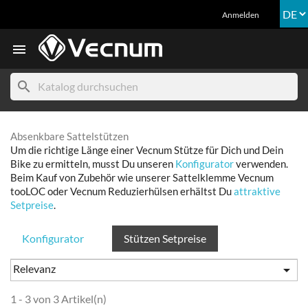
Anmelden

search
Absenkbare Sattelstützen
Um die richtige Länge einer Vecnum Stütze für Dich und Dein
Bike zu ermitteln, musst Du unseren
Konfigurator
verwenden.
Beim Kauf von Zubehör wie unserer Sattelklemme Vecnum
tooLOC oder Vecnum Reduzierhülsen erhältst Du
attraktive
Setpreise
.
Konfigurator
Stützen Setpreise
Relevanz

1 - 3 von 3 Artikel(n)