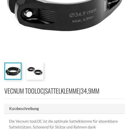
VECNUM TOOLOC|SATTELKLEMME|34,9MM
Kurzbeschreibung
Die Vecnum tooLOC ist die optimale Sattelklemme für absenkbare
Sattelstützen. Schonend für Stütze und Rahmen dank