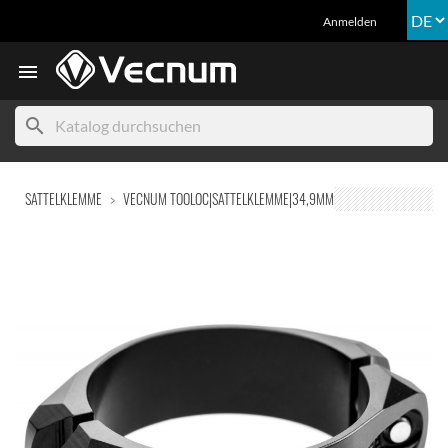
Anmelden

search
SATTELKLEMME
VECNUM TOOLOC|SATTELKLEMME|34,9MM