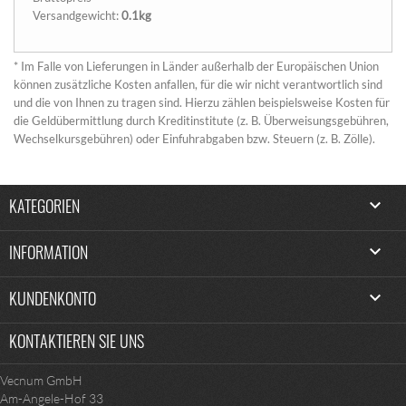
Versandgewicht:
0.1kg
* Im Falle von Lieferungen in Länder außerhalb der Europäischen Union
können zusätzliche Kosten anfallen, für die wir nicht verantwortlich sind
und die von Ihnen zu tragen sind. Hierzu zählen beispielsweise Kosten für
die Geldübermittlung durch Kreditinstitute (z. B. Überweisungsgebühren,
Wechselkursgebühren) oder Einfuhrabgaben bzw. Steuern (z. B. Zölle).
KATEGORIEN

INFORMATION

KUNDENKONTO

KONTAKTIEREN SIE UNS
Vecnum GmbH
Am-Angele-Hof 33